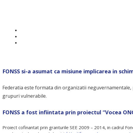
FONSS isi propune atingerea 
promovarea implicarii ONG-urilor din Romania in furnizar
sprijinirea organizatiilor neguvernamentale din Romania
constientizarea cetatenilor privind importanta dezvoltari
FONSS si-a asumat ca misiune implicarea in schimba
Federatia este formata din organizatii neguvernamentale, pe
grupuri vulnerabile.
FONSS a fost infiintata prin proiectul “Vocea O
Proiect cofinantat prin granturile SEE 2009 – 2014, in cadrul Fo