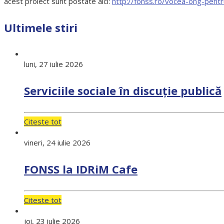
acest proiect sunt postate aici:
http://fonss.ro/vocea-ong-pent
Ultimele stiri
luni, 27 iulie 2026
Serviciile sociale în discuție publică
Citeste tot
vineri, 24 iulie 2026
FONSS la IDRiM Cafe
Citeste tot
joi, 23 iulie 2026