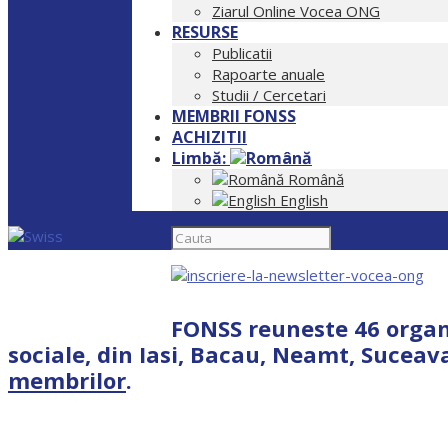
Ziarul Online Vocea ONG
RESURSE
Publicatii
Rapoarte anuale
Studii / Cercetari
MEMBRII FONSS
ACHIZITII
Limbă:
Română
English
FONSS reuneste 46 organi
sociale, din Iasi, Bacau, Neamt, Suceava
membrilor
.