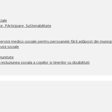
iale
 PArticipare, SuStenabilitate
ervicii medico-sociale pentru persoanele fără adăpost din municipi
cii sociale
munitate
incluziunea sociala a copiilor si tinerilor cu dizabilitati