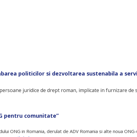
urmatoarelor scopuri:
ea de servicii sociale
i serviciilor sociale in comunitate
rea politicilor si dezvoltarea sustenabila a servic
rsoane juridice de drept roman, implicate in furnizare de se
NG pentru comunitate”
ndului ONG in Romania, derulat de ADV Romania si alte noua ONG-ur