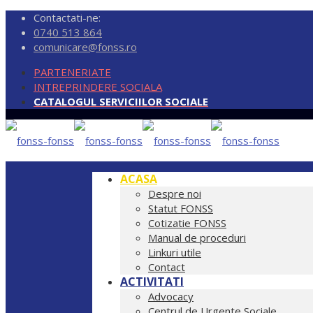
Contactati-ne:
0740 513 864
comunicare@fonss.ro
PARTENERIATE
INTREPRINDERE SOCIALA
CATALOGUL SERVICIILOR SOCIALE
ACASA
Despre noi
Statut FONSS
Cotizatie FONSS
Manual de proceduri
Linkuri utile
Contact
ACTIVITATI
Advocacy
Centrul de Urgente Sociale